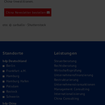
China-Investitionen.
China Newsletter bestellen
oto: © carballo - Shutterstock
Standorte
Leistungen
bdp Deutschland
Steuerberatung
Berlin
Rechtsberatung
Wirtschaftsprüfung
Frankfurt a.M.
Unternehmensfinanzierung
Hamburg
Restrukturierung
Hamburg Hafen
Unternehmenstransaktionen
Potsdam
Management Consulting
Rostock
Internationalisierung
Schwerin
China Consulting
bdp China