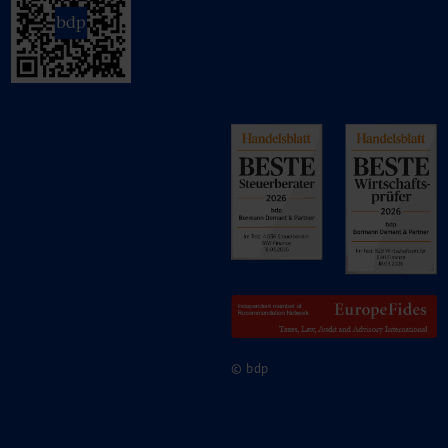
© bdp