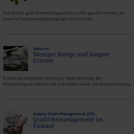
M&A + Unternehmensnachfolge
Management Consulting
Die derzeit gute Verhandlungsposition sollte genutzt werden, um
bessere Finanzierungsbedingungen zu erreichen
Internationalisierung
China Consulting
Unternehmensgründung
Finanz- und Lohnbuchhaltung
Steuern
Wirtschaftsprüfung
Weniger Belege und längere
Steuerberatung
Fristen
Rechtsberatung
M&A Deutschland/China
Bundestag beschließt Gesetz zur Modernisierung des
Unternehmensfinanzierung
Besteuerungsverfahrens und setzt dabei weiter auf Automatisierung
Industrielle Dienstleistungen
Inbound Investments
Coaching
Team
Supply Chain Management (III)
Events
Qualitätsmanagement im
Einkauf
Karriere