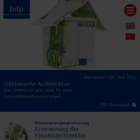
Hauptmenu
Home
bdp aktuell
Über uns
Unternehmenswerte
Referenzen
Pressespiegel
Publikationen
bdp aktuell 130 | Juni 2016
Optimierte Architektur
Newsletter
Das Umfeld ist jetzt ideal für neue
Videos
Unternehmensfinanzierungen
Leistungen
PDF-Download
Steuerberatung
Rechtsberatung
Wirtschaftsprüfung
Finanzierungsoptimierung
Erneuerung der
Unternehmensfinanzierung
Finanzarchitektur
Restrukturierung