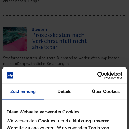
chinesischen Tianjin
Steuern
Prozesskosten nach
Verkehrsunfall nicht
absetzbar
Strafprozesskosten sind trotz Dienstreise weder Werbungskosten
noch außergewöhnliche Belastungen
Zustimmung
Details
Über Cookies
bdp-Finanzierungsprojekt
Kreiswerke Delitzsch GmbH
Einwerbung von langfristigem Fremdkapital und professionelle
Diese Webseite verwendet Cookies
Verhandlungen
Wir verwenden
Cookies
, um die
Nutzung unserer
Website
zu analysieren. Wir verwenden
Tools von