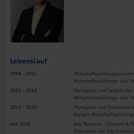
Unternehmensfinanzierung
Restrukturierung
M&A + Unternehmensnachfolge
Management Consulting
Internationalisierung
China Consulting
Lebenslauf
Unternehmensgründung
Finanz- und Lohnbuchhaltung
1994 - 2001
Wirtschaftsprüfungsassistent
Wirtschaftsprüfungs- und S
Wirtschaftsprüfung
Steuerberatung
2002 - 2014
Managerin und Leiterin der
Wirtschaftsprüfungs- und S
Rechtsberatung
2014 - 2020
Managerin und Prokuristin 
M&A Deutschland/China
tägigen Wirtschaftsprüfung
Unternehmensfinanzierung
seit 2020
bdp Bormann · Demant & Pa
Industrielle Dienstleistungen
Prokuristin der bdp Revis