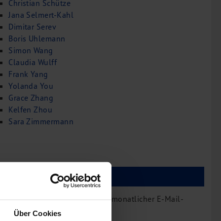
Christian Schütze
Jana Selmert-Kahl
Dimitar Serev
Boris Uhlemann
Simon Wang
Claudia Wulff
Frank Yang
Yolanda You
Grace Zhang
Kelfen Zhou
Sara Zimmermann
bdp Newsletter
bdp aktuell erscheint auch als monatlicher E-Mail-
Newsletter.
Über Cookies