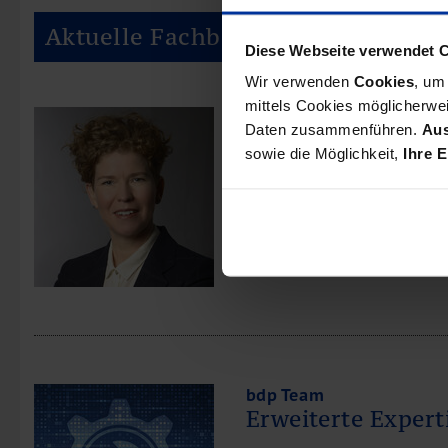
Aktuelle Fachbeiträge
Diese Webseite verwendet 
Wir verwenden
Cookies
, um
mittels Cookies möglicherwei
Weiterbildung bei bdp
Daten zusammenführen.
Aus
„Man lernt nie au
sowie die Möglichkeit,
Ihre E
Claudia Wulff hat die Weite
Unternehmensplanung erfolg
Motivation, die Inhalte der
bdp Team
Erweiterte Expert