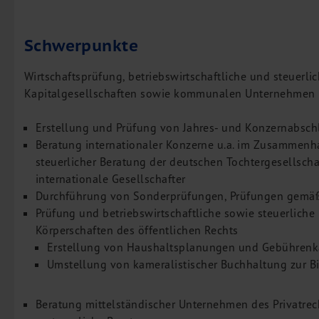
Inbound Investments
Coaching
Schwerpunkte
Team
Wirtschaftsprüfung, betriebswirtschaftliche und steuerli
Events
Kapitalgesellschaften sowie kommunalen Unternehmen u
Karriere
Erstellung und Prüfung von Jahres- und Konzernabsc
Kontakt
Beratung internationaler Konzerne u.a. im Zusammenha
steuerlicher Beratung der deutschen Tochtergesellscha
internationale Gesellschafter
Durchführung von Sonderprüfungen, Prüfungen gemäß 
Prüfung und betriebswirtschaftliche sowie steuerli
Körperschaften des öffentlichen Rechts
Erstellung von Haushaltsplanungen und Gebührenk
Umstellung von kameralistischer Buchhaltung zur B
Beratung mittelständischer Unternehmen des Privatre