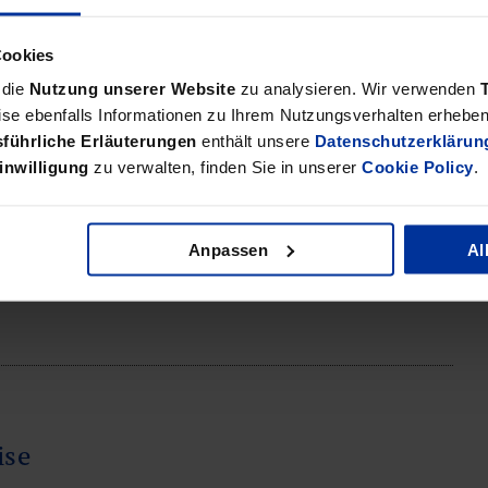
Cookies
 die
Nutzung unserer Website
zu analysieren. Wir verwenden
se ebenfalls Informationen zu Ihrem Nutzungsverhalten erheben 
führliche Erläuterungen
enthält unsere
Datenschutzerklärun
s!“
inwilligung
zu verwalten, finden Sie in unserer
Cookie Policy
.
rbildung zur Fachberaterin für Restrukturierung und
reich abgeschlossen. Im Interview spricht sie über ihre
 Weiterbildung und die Kultur des Lernens bei bdp.
Anpassen
Al
ise