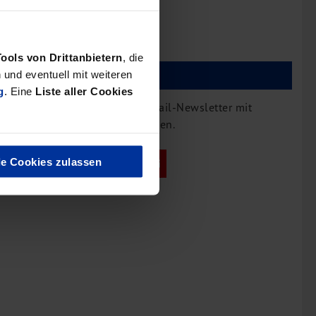
Newsletter bestellen
Tools von Drittanbietern
, die
bdp China Newsletter
und eventuell mit weiteren
g
. Eine
Liste aller Cookies
Bestellen Sie hier unseren E-Mail-Newsletter mit
Schwerpunkt China-Investitionen.
le Cookies zulassen
China Newsletter bestellen