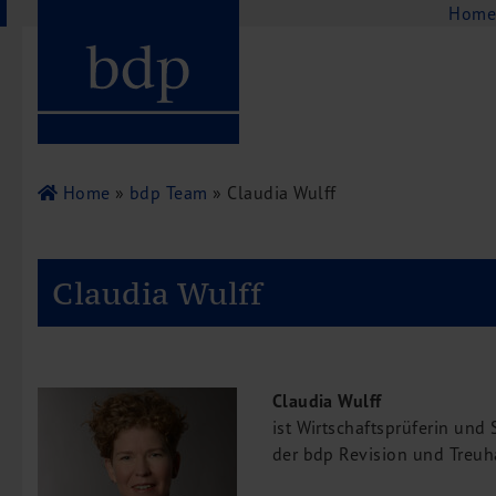
Navigation
Hom
Hauptmenu
Home
bdp aktuell
Über uns
Unternehmenswerte
Home
»
bdp Team
» Claudia Wulff
Referenzen
Pressespiegel
Claudia Wulff
Publikationen
Newsletter
Videos
Leistungen
Claudia Wulff
Steuerberatung
ist Wirtschaftsprüferin und 
der bdp Revision und Treu
Rechtsberatung
Wirtschaftsprüfung