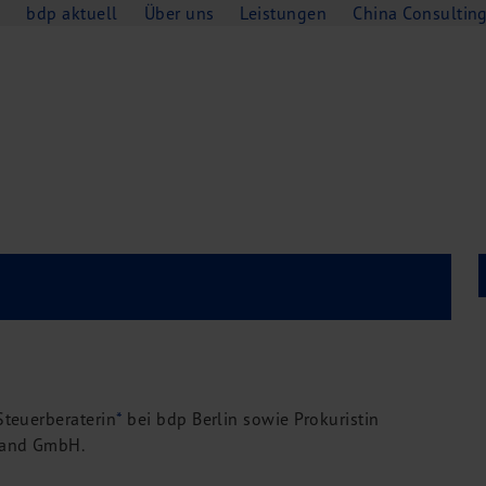
e
bdp aktuell
Über uns
Leistungen
China Consultin
Steuerberaterin
*
bei bdp Berlin sowie Prokuristin
hand GmbH.