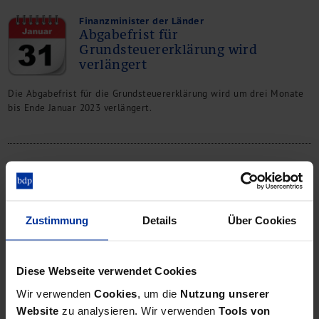
Finanzminister der Länder
Abgabefrist für
Grundsteuererklärung wird
verlängert
Die Abgabefrist für die Grundsteuererklärung wird um drei Monate
bis Ende Januar 2023 verlängert.
Geringe Abgabequote
Aktuelles zur Grundsteuer
Zustimmung
Details
Über Cookies
Auch wenn derzeit eine Fristverlängerung im Raum steht,
kontaktieren Sie uns bitte frühzeitig, da sonst eine rechtzeitige
Diese Webseite verwendet Cookies
Bearbeitung nicht gewährleistet werden kann.
Wir verwenden
Cookies
, um die
Nutzung unserer
Website
zu analysieren. Wir verwenden
Tools von