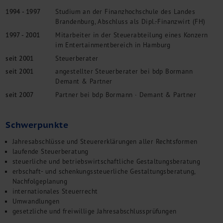
Management Consulting
1994 - 1997
Studium an der Finanzhochschule des Landes
Internationalisierung
Brandenburg, Abschluss als Dipl.-Finanzwirt (FH)
China Consulting
1997 - 2001
Mitarbeiter in der Steuerabteilung eines Konzern
Unternehmensgründung
im Entertainmentbereich in Hamburg
Finanz- und Lohnbuchhaltung
seit 2001
Steuerberater
Wirtschaftsprüfung
seit 2001
angestellter Steuerberater bei bdp Bormann
Steuerberatung
Demant & Partner
Rechtsberatung
seit 2007
Partner bei bdp Bormann · Demant & Partner
M&A Deutschland/China
Unternehmensfinanzierung
Schwerpunkte
Industrielle Dienstleistungen
Inbound Investments
Jahresabschlüsse und Steuererklärungen aller Rechtsformen
Coaching
laufende Steuerberatung
steuerliche und betriebswirtschaftliche Gestaltungsberatung
Team
erbschaft- und schenkungssteuerliche Gestaltungsberatung,
Events
Nachfolgeplanung
internationales Steuerrecht
Karriere
Umwandlungen
gesetzliche und freiwillige Jahresabschlussprüfungen
Kontakt