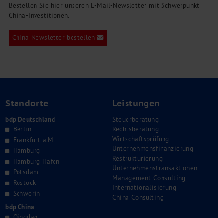
Bestellen Sie hier unseren E-Mail-Newsletter mit Schwerpunkt
China-Investitionen.
China Newsletter bestellen
Standorte
Leistungen
bdp Deutschland
Steuerberatung
Berlin
Rechtsberatung
Wirtschaftsprüfung
Frankfurt a.M.
Unternehmensfinanzierung
Hamburg
Restrukturierung
Hamburg Hafen
Unternehmenstransaktionen
Potsdam
Management Consulting
Rostock
Internationalisierung
Schwerin
China Consulting
bdp China
Qingdao