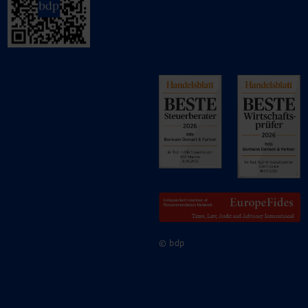
© bdp