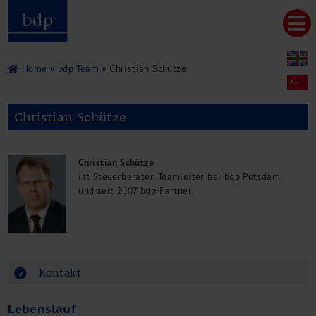
Hauptmenu
Home
bdp aktuell
Home
»
bdp Team
» Christian Schütze
Über uns
Unternehmenswerte
Christian Schütze
Referenzen
Pressespiegel
Publikationen
Christian Schütze
Newsletter
ist Steuerberater, Teamleiter bei bdp Potsdam
Videos
und seit 2007 bdp-Partner.
Leistungen
Steuerberatung
Rechtsberatung
Wirtschaftsprüfung
Unternehmensfinanzierung
Kontakt
Restrukturierung
M&A + Unternehmensnachfolge
Lebenslauf